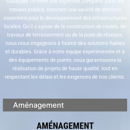
Sabaudia TP offre une expertise complète dans les
travaux publics, couvrant une variété de services
essentiels pour le développement des infrastructures
locales. Qu’il s’agisse de la construction de routes, de
travaux de terrassement ou de la pose de réseaux,
nous nous engageons à fournir des solutions fiables
et durables. Grâce à notre équipe expérimentée et à
des équipements de pointe, nous garantissons la
réalisation de projets de haute qualité, tout en
respectant les délais et les exigences de nos clients.
Aménagement
AMÉNAGEMENT