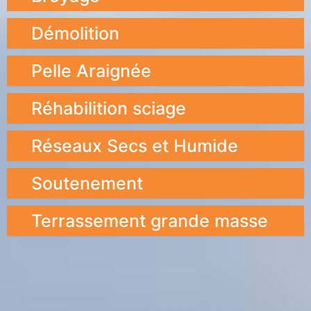
Démolition
Pelle Araignée
Réhabilition sciage
Réseaux Secs et Humide
Soutenement
Terrassement grande masse